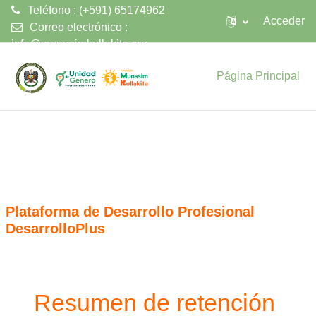
Teléfono : (+591) 65174962
Acceder
Correo electrónico :
info@munasimkullakita.org
Salta al contenido principal
Página Principal
Plataforma de Desarrollo Profesional
DesarrolloPlus
Resumen de retención